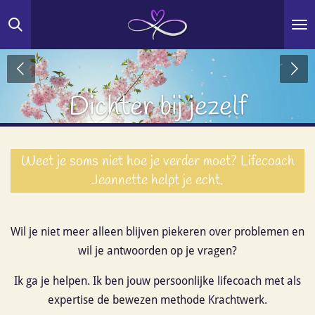
Ga
direct
naar
de
hoofdinhoud
Dichter bij jezelf
Weet je soms niet hoe je verder moet? Lifecoach
Jeannette helpt je echt.
Wil je niet meer alleen blijven piekeren over problemen en
wil je antwoorden op je vragen?
Ik ga je helpen. Ik ben jouw persoonlijke lifecoach met als
expertise de bewezen methode Krachtwerk.