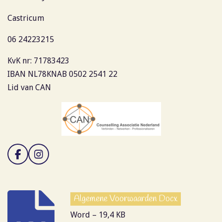
Castricum
06 24223215
KvK nr: 71783423
IBAN NL78KNAB 0502 2541 22
Lid van CAN
F
I
a
n
c
s
e
t
b
a
Algemene Voorwaarden Docx
o
g
o
r
Word – 19,4 KB