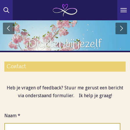
Ga
direct
naar
de
hoofdinhoud
Dichter bij jezelf
Contact
Heb je vragen of feedback? Stuur me gerust een bericht
via onderstaand formulier. Ik help je graag!
Naam *