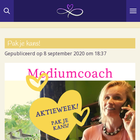
Ga
direct
naar
de
hoofdinhoud
Pak je kans!
Gepubliceerd op 8 september 2020 om 18:37