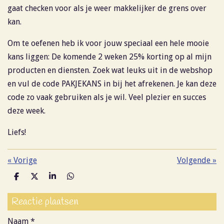
gaat checken voor als je weer makkelijker de grens over
kan.
Om te oefenen heb ik voor jouw speciaal een hele mooie
kans liggen: De komende 2 weken 25% korting op al mijn
producten en diensten. Zoek wat leuks uit in de webshop
en vul de code PAKJEKANS in bij het afrekenen. Je kan deze
code zo vaak gebruiken als je wil. Veel plezier en succes
deze week.
Liefs!
«
Vorige
Volgende
»
D
D
S
D
e
e
h
e
l
e
a
l
Reactie plaatsen
e
l
r
e
n
e
n
Naam *